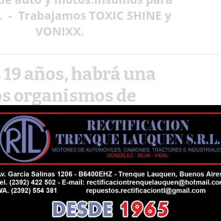
s 19 años, habrá una
os organismos de
referentes leerán un único documento: las
ora, Taty Almeida y Elia Espen, la
o, Estela de Carlotto y el premio Nobel de
r