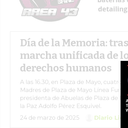
Día de la Memoria: tra
marcha unificada de l
derechos humanos
A las 16.30, en Plaza de Mayo, cuatro 
Madres de Plaza de Mayo Línea Fundad
presidenta de Abuelas de Plaza de May
la Paz Adolfo Pérez Esquivel.
24 de marzo de 2025
Diario Lide