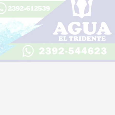
Trenque Lauquen sede de
Escuchar artículo
encuentro Provincial con la visita
del Ministro de Infraestructura
05 de agosto de 2026
Diario Lider