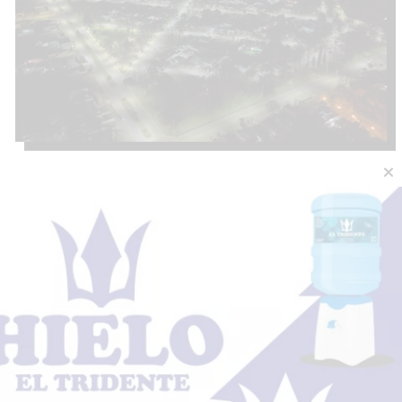
A más de medio siglo de la gloria:
la Selección de Trenque Lauquen
del ’70 volvió a abrazarse
04 de agosto de 2026
Diario Lider