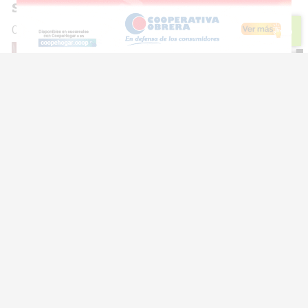
siembra en la Sociedad Rural
06 de agosto de 2026
Diario Lider
Escuchar artículo
Trenque Lauquen será sede de una
charla abierta sobre salud mental,
adultos mayores y desafíos