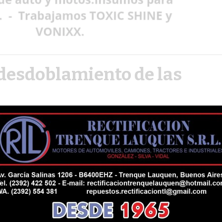
 desdoblamiento de las
ilmes de Mar del Plata fueron el escenario
Cívica Radical (UCR), representado por
 la militancia de cara a las elecciones de
 2.000 invitados, entre intendentes,
, presidentes de los comités bonaerenses y
straron a favor de discutir la separación de