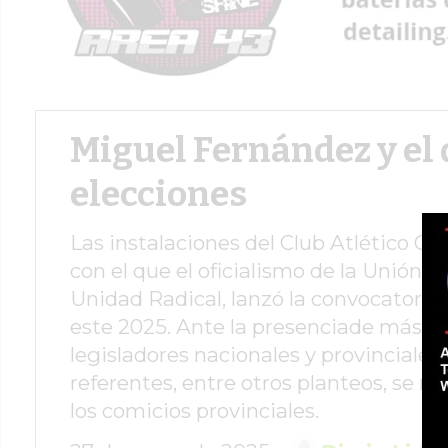
Miguel Fernández y el
elecciones
Las instalaciones del Club Atlético Qu
con el que el oficialismo de la Unión 
Unidad Radical, lanzó la convocatoria a
este 2025. Ante la presenciade más de
legisladores nacionales y provinciales
referentes, entre otros planteos, se mo
los comicios provinciales.