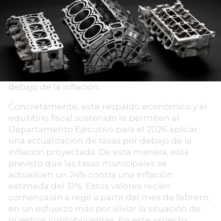
Por otro lado, y gracias al ahorro financiero que
ha logrado el Municipio en estos dos años a
pesar de las dificultades del contexto
económico, se ha podido conformar un
Presupuesto que contiene un porcentaje
mayor destinado a obra pública, construcción
de viviendas y actualización de las tasas por
debajo de la inflación.
Concretamente, este respaldo económico y el
equilibrio fiscal sostenido le permiten al
Departamento Ejecutivo para el 2026 aplicar
una actualización de tasas por debajo de la
inflación proyectada. De esta manera, está
previsto que las tasas municipales se
actualicen un 24% contra una inflación
estimada del 31%. Estos valores recién
comenzarán a regir a partir del mes de febrero,
en un esfuerzo más por aliviar la situación de
nuestros contribuyentes. En este aspecto,