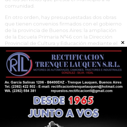
comunidad.
En otro orden, hay presupuestadas dos obras
que tienen convenios firmados con el gobierno
de la provincia de Buenos Aires: la ampliación
de la Escuela Primaria N°46 con la Dirección
Provincial de Cultura y Educación mediante el
cual la Provincia financia el 70% de la obra y el
Municipio el 30% restante. Y la obra de
remodelación del acceso García Salinas con un
convenio con el Ministerio de Infraestructura y
Servicios Públicos bonaerense, que se inició en
2025 y se finalizará en 2026.
En lo que respecta a obras a realizarse en
establecimientos educativos del distrito de
Trenque Lauquen con recursos provenientes
del Fondo Educativo se presupuesta un monto
total de $1.365.600.000.