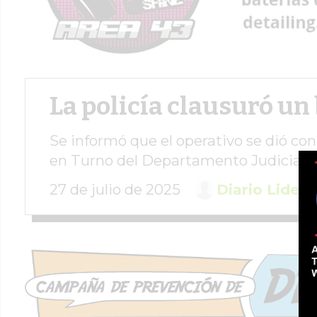
La policía clausuró un 
Se informó que el operativo se dió con
en Turno del Departamento Judicial 
27 de julio de 2025
Diario Lider