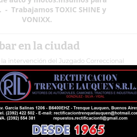
bar en la ciudad
 la intervención del Juzgado Correccional
Trenque Lauquen.