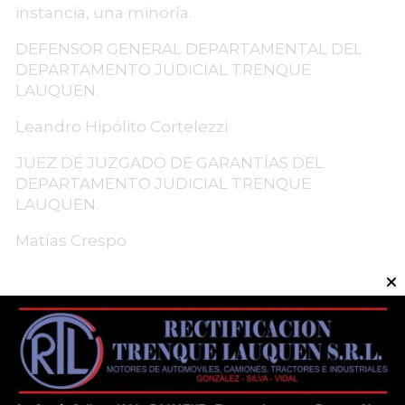
instancia, una minoría.
DEFENSOR GENERAL DEPARTAMENTAL DEL
DEPARTAMENTO JUDICIAL TRENQUE
LAUQUEN.
Leandro Hipólito Cortelezzi
JUEZ DE JUZGADO DE GARANTÍAS DEL
DEPARTAMENTO JUDICIAL TRENQUE
LAUQUEN.
Matías Crespo