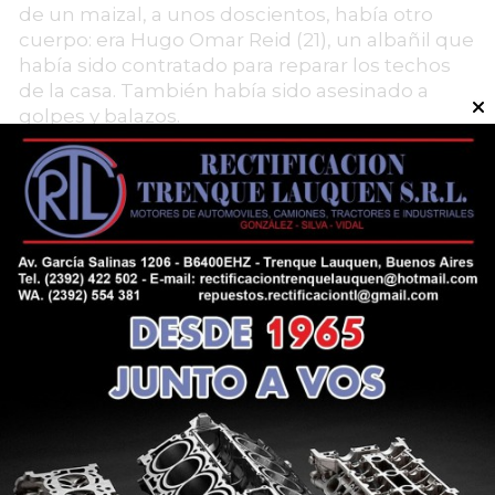
de un maizal, a unos doscientos, había otro
cuerpo: era Hugo Omar Reid (21), un albañil que
había sido contratado para reparar los techos
de la casa. También había sido asesinado a
golpes y balazos.
Los cadáveres llevaban al menos una semana
de fallecidos. De ahí, el espantoso olor a
descomposición que habían sentido los
policías al entrar en la casa.
El ejemplar de “La Voz de Villegas” del 14 de
mayo de 1992. (Gentileza Biblioteca Municipal
de General Villegas)
Callejones sin salida
Luego de descubiertos los cuerpos, había
llegado el momento de tejer nuevas hipótesis.
Primero se habló del robo de un crédito de 50
mil dólares que había cobrado la familia, o que
el campo tenía una pista de aterrizaje usada