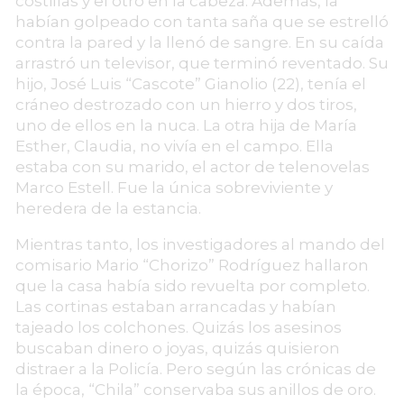
costillas y el otro en la cabeza. Además, la
habían golpeado con tanta saña que se estrelló
contra la pared y la llenó de sangre. En su caída
arrastró un televisor, que terminó reventado. Su
hijo, José Luis “Cascote” Gianolio (22), tenía el
cráneo destrozado con un hierro y dos tiros,
uno de ellos en la nuca. La otra hija de María
Esther, Claudia, no vivía en el campo. Ella
estaba con su marido, el actor de telenovelas
Marco Estell. Fue la única sobreviviente y
heredera de la estancia.
Mientras tanto, los investigadores al mando del
comisario Mario “Chorizo” Rodríguez hallaron
que la casa había sido revuelta por completo.
Las cortinas estaban arrancadas y habían
tajeado los colchones. Quizás los asesinos
buscaban dinero o joyas, quizás quisieron
distraer a la Policía. Pero según las crónicas de
la época, “Chila” conservaba sus anillos de oro.