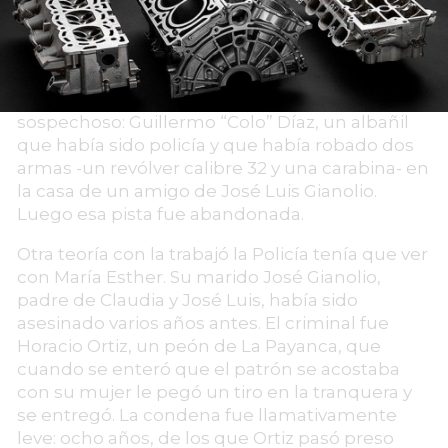
por narcotraficantes. Los gatos muertos
atravesados hicieron pensar hasta en un ritual
satánico, pero nada se pudo probar.
A los pocos días se detuvo al primer
sospechoso: Guillermo “Colo” Díaz, un albañil
que había sido policía y que había robado dos
armas -un revólver calibre 32 y una carabina- en
la casa de un amigo de José Luis Gianolio.
Luego esa pista fue abandonada.
Otra teoría con la trabajó la Policía tenía que ver
con María Esther. Su marido José Gianolio,
padre de Claudia y José Luis, había sido
asesinado varios años antes. El criminal fue
Horacio Ortiz, un peón de La Payanca, que
cuando se enteró que el patrón se acostaba
con su mujer le pegó un tiro en la tranquera y
se entregó. La condena fue llamativamente
leve: ocho años, de los que Ortiz pasó preso